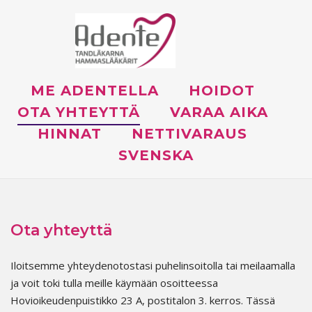
Skip
to
content
ME ADENTELLA
HOIDOT
OTA YHTEYTTÄ
VARAA AIKA
HINNAT
NETTIVARAUS
SVENSKA
Ota yhteyttä
Iloitsemme yhteydenotostasi puhelinsoitolla tai meilaamalla
ja voit toki tulla meille käymään osoitteessa
Hovioikeudenpuistikko 23 A, postitalon 3. kerros. Tässä